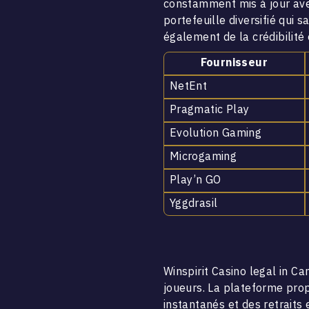
constamment mis à jour ave
portefeuille diversifié qui 
également de la crédibilité 
Fournisseur
NetEnt
Pragmatic Play
Evolution Gaming
Microgaming
Play’n GO
Yggdrasil
Winspirit Casino legal in Ca
joueurs. La plateforme pr
instantanés et des retraits