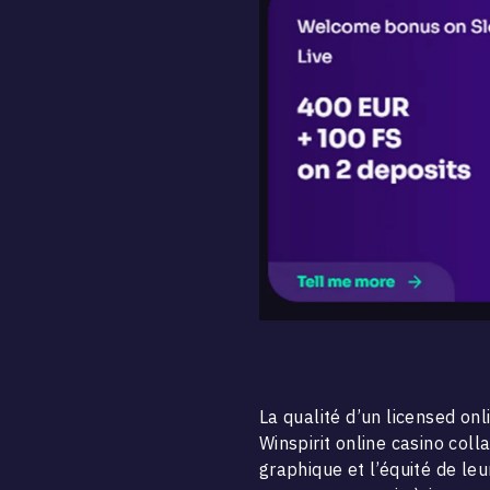
La qualité d’un licensed onl
Winspirit online casino col
graphique et l’équité de leu