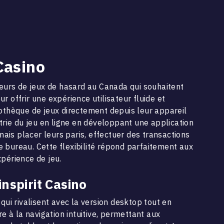
Casino
teurs de jeux de hasard au Canada qui souhaitent
 offrir une expérience utilisateur fluide et
othèque de jeux directement depuis leur appareil
trie du jeu en ligne en développant une application
mais placer leurs paris, effectuer des transactions
e bureau. Cette flexibilité répond parfaitement aux
périence de jeu.
inspirit Casino
ui rivalisent avec la version desktop tout en
e à la navigation intuitive, permettant aux