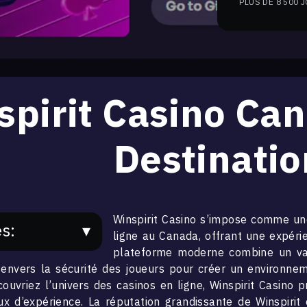
PLUS DE 8 500
spirit Casino Can
Destinatio
Winspirit Casino s’impose comme une
s:
ligne au Canada, offrant une expéri
plateforme moderne combine un va
envers la sécurité des joueurs pour créer un environnem
vriez l’univers des casinos en ligne, Winspirit Casino pr
x d’expérience. La réputation grandissante de Winspirit