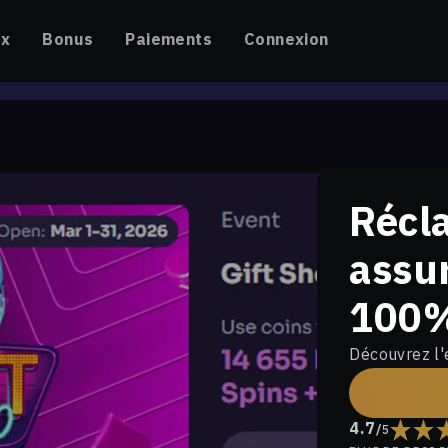
ux
Bonus
Paiements
Connexion
Récl
assu
100
Découvrez l'
4.7
/
5