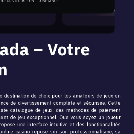
 JOUEURS NOUS FONT CONFIANCE
ada – Votre
n
 destination de choix pour les amateurs de jeux en
ence de divertissement complète et sécurisée. Cette
ste catalogue de jeux, des méthodes de paiement
ent de jeu exceptionnel. Que vous soyez un joueur
opose une interface intuitive et des fonctionnalités
 online casino repose sur son professionnalisme, sa