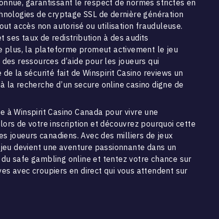
onnue, garantissant le respect de normes strictes en
chnologies de cryptage SSL de dernière génération
out accès non autorisé ou utilisation frauduleuse.
 ses taux de redistribution à des audits
De plus, la plateforme promeut activement le jeu
 des ressources d’aide pour les joueurs qui
 la sécurité fait de Winspirit Casino reviews un
la recherche d’un secure online casino digne de
e à Winspirit Casino Canada pour vivre une
lors de votre inscription et découvrez pourquoi cette
s joueurs canadiens. Avec des milliers de jeux
e jeu devient une aventure passionnante dans un
 du safe gambling online et tentez votre chance sur
es avec croupiers en direct qui vous attendent sur