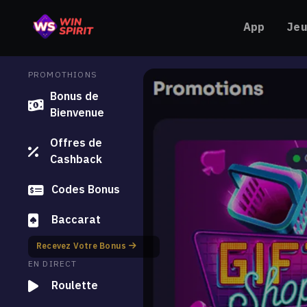
App
Je
PROMOTHIONS
Bonus de
Bienvenue
Offres de
Cashback
Codes Bonus
Baccarat
Recevez Votre Bonus
EN DIRECT
Roulette